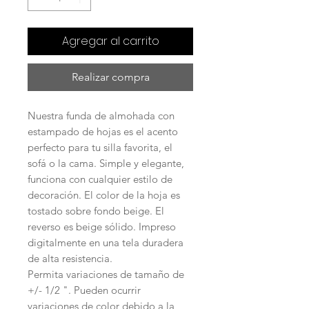
Agregar al carrito
Realizar compra
Nuestra funda de almohada con
estampado de hojas es el acento
perfecto para tu silla favorita, el
sofá o la cama. Simple y elegante,
funciona con cualquier estilo de
decoración. El color de la hoja es
tostado sobre fondo beige. El
reverso es beige sólido. Impreso
digitalmente en una tela duradera
de alta resistencia.
Permita variaciones de tamaño de
+/- 1/2 ". Pueden ocurrir
variaciones de color debido a la