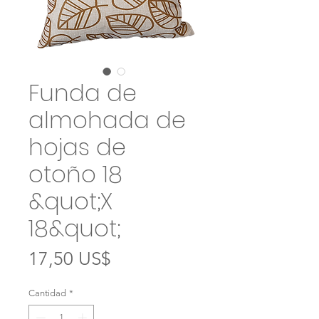
Funda de
almohada de
hojas de
otoño 18
&quot;X
18&quot;
Precio
17,50 US$
Cantidad
*